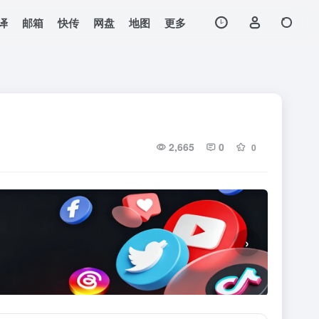
译
邮箱
快传
网盘
地图
更多
2,665
0
0
›