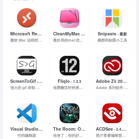
Microsoft Remote Desktop
CleanMyMac
Snipaste
- 10.3.9
- 最新
- 最新
微软 Mac 远程控制 Windows 软件
最好用的mac优化清理工具
截图和贴图小工具
ScreenToGif
Fliqlo
Adobe Zii 2020
- 最新
- 1.3.3
- 5.1.9
强大的 gif 录制 剪辑工具
免费翻页时钟屏幕保护程序
Adobe 系列软件 mac os 激活工具
Visual Studio Code
The Room: Old Sins
ACDSee
- 1.43
- 1.0.1
- 2.4.0.1547
代码编辑器
你来了，你的好奇心驱使你来到了这里。这里是《迷室》
照片查看编辑管理工具