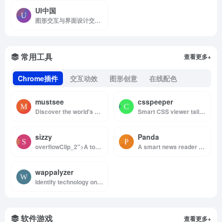
UI中国
图形交互与界面设计交流、作品展示、学习平台。
常用工具
查看更多+
Chrome插件
交互动效
图形创意
在线配色
mustsee
csspeeper
Discover the world's most beautiful places at every opened tab.
Smart CSS viewer tailored for Designers.
sizzy
Panda
overflowClip_2">A tool for developing responsive websites crazy-fast
A smart news reader built for productivity.
wappalyzer
Identify technology on websites
软件游戏
查看更多+