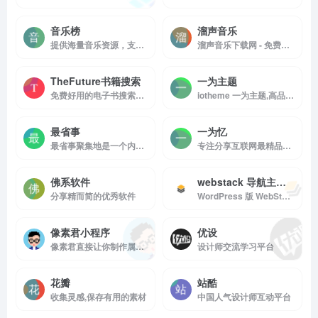
音乐榜
溜声音乐
提供海量音乐资源，支持免费下载，涵盖了众多热门歌曲和新歌。用户只需访问网站，即可轻松找到自己喜欢的音乐并进行下载，方便又快捷。
溜声音乐下载网 - 免费提供最新、热门音乐下载
TheFuture书籍搜索
一为主题
免费好用的电子书搜索引擎
iotheme 一为主题,高品质的WordPress主题,有导航主题,wp主题,一为api,热搜榜等主题服务
最省事
一为忆
最省事聚集地是一个内容创作与分享社区，专注收集和分享负责任、有智趣、贴近生活的内容。
专注分享互联网最精品内容,包含编程,美术设计,工具软件,实用素材和资源,教程等几大分类的综合门户
佛系软件
webstack 导航主题开源版
分享精而简的优秀软件
WordPress 版 WebStack 导航主题，开源版下载地址。
像素君小程序
优设
像素君直接让你制作属于你自己的像素头像，简单操作，独特风格。
设计师交流学习平台
花瓣
站酷
收集灵感,保存有用的素材
中国人气设计师互动平台