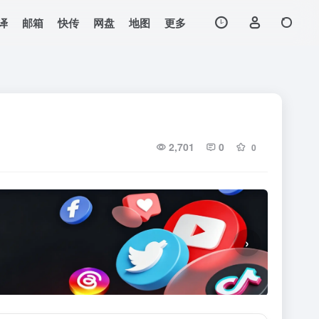
译
邮箱
快传
网盘
地图
更多
2,701
0
0
›