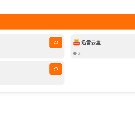
迅雷云盘
无