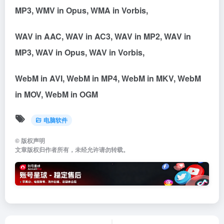
MP3, WMV in Opus, WMA in Vorbis,
WAV in AAC, WAV in AC3, WAV in MP2, WAV in
MP3, WAV in Opus, WAV in Vorbis,
WebM in AVI, WebM in MP4, WebM in MKV, WebM
in MOV, WebM in OGM
电脑软件
©
版权声明
文章版权归作者所有，未经允许请勿转载。