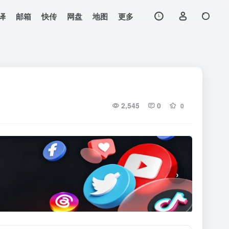
译
邮箱
快传
网盘
地图
更多
2,545
0
0
›