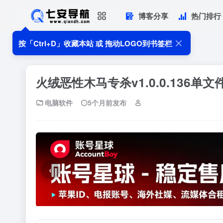
博客分享
热门排行
按「Ctrl+D」收藏本站 或 拖动LOGO到书签栏
首页
电脑软件
火绒恶性木马专杀v1.0.0.136单文件版
•
•
火绒恶性木马专杀v1.0.0.136单文
电脑软件
5个月前发布
‹