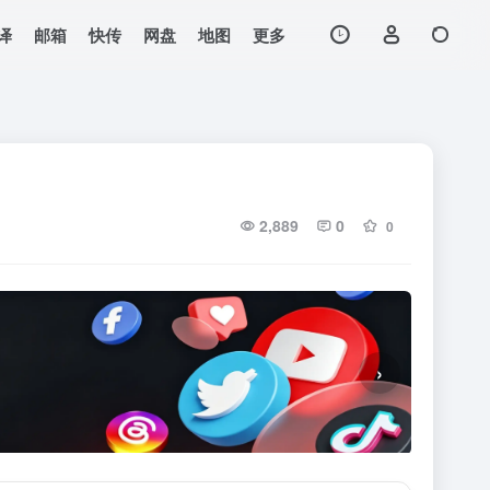
译
邮箱
快传
网盘
地图
更多
2,889
0
0
›