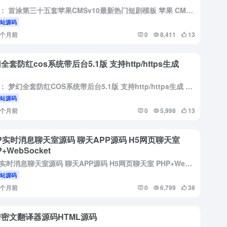
简介： 首涂第三十五套苹果CMSv10最新热门短剧模板 苹果 CMSv10 最新热门短剧模板是一款专为短剧内容打造的高效模板。它采用了最新的设计理念和技术，为您的短剧网站提供了一个时尚、现代且用户友好...
网站源码
5个月前
0
8,411
13
全套防红cos系统带后台5.1版 支持http/https生成
简介： 梦幻全套防红COS系统带后台5.1版 支持http/https生成 更新日志： 1.增加了多域名生成管理，可以添加多域名生成，会自动随机生成去生成的红域名链接，都是可以打开，不是单页防红，是全...
网站源码
5个月前
0
5,998
13
P实时消息聊天室源码 聊天APP源码 H5网页聊天室
+WebSocket
PHP实时消息聊天室源码 聊天APP源码 H5网页聊天室 PHP+WebSocket 简介： PHP实时消息聊天室源码 PHP+WebSocket 支持数据库和无数据库，两种模式
网站源码
5个月前
0
6,799
38
密文翻译器源码HTML源码