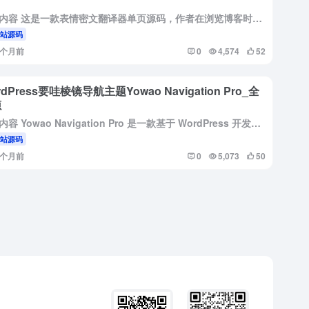
详情内容 这是一款表情密文翻译器单页源码，作者在浏览博客时获得灵感，并以此为契机锻炼代码能力开发而成。核心功能是将中文、英文、数字及标点符号转换为特定的表情符号组合，同时支持反向解析，具备智能字符类型...
网站源码
5个月前
0
4,574
52
rdPress要哇棱镜导航主题Yowao Navigation Pro_全
源
详情内容 Yowao Navigation Pro 是一款基于 WordPress 开发的高性能导航主题。它采用了独特的“棱镜”视觉风格（Prism UI），集成了银行级 CSRF 安全防护，并针对国...
网站源码
5个月前
0
5,073
50