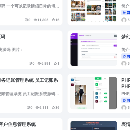
简介： 小奈猫狗的情侣博客系统源码 一个可以记录情侣日常的博客 基于 React + Node.js 的全栈情侣博客系统，让每一份爱意都有迹可循。 「小猫小狗的窝」是一款面向情侣群体的轻量级博客...
0
11,805
16
源码
梦幻
统源码 图片：
0
6,891
1
财务记账管理系统 员工记账系
PH
PHP
PHP公司收入支出记账系统 财务记账管理系统 员工记账系统源码开源 财务管理 收入/支出双轨记账，精确到分 支持项目关联收入(如工程款) 支出分类管理(材料/人工/设备等8+类别) 实时净收益计算(总...
0
6,111
36
 客户信息管理系统
表情