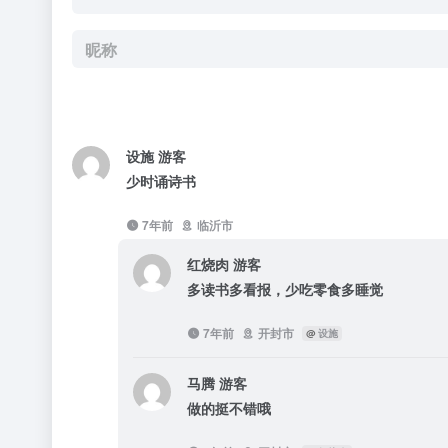
设施
游客
少时诵诗书
7年前
临沂市
红烧肉
游客
多读书多看报，少吃零食多睡觉
7年前
开封市
@
设施
马腾
游客
做的挺不错哦