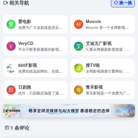
相关导航
换一换
爱电影
Moovie
免费为广大追剧迷提供在线播放的影视站
Moovie 是一个全网影视聚合搜索网站，支持一键搜索各大资源平台的电影、电视剧和综艺节目，让你轻松找到想看的影片。首页实时更新豆瓣热门影视榜单，无需注册，即搜即看。
VeryCD
艾迪无广影视
平台不断更新最新的影视资讯和游戏动态，让用户随时掌握娱乐界的最新动态。 无论你是电影爱好者还是游戏迷，VeryCD电驴大全都能为你提供丰富的选择和优质的观看体验，是追求理想生活的必备网站。
汇聚全网最新影视资源，免费一键保存到网盘后观看
660F影视
搜TV啦
免费在线追剧网站，在线看电影网站
全网影视搜索引擎网站，一个开放的影视搜索引擎，让观影不受限制，自由观看！
日剧跑
青禾影视
此外，日剧跑还涵盖了漫画改编的影视作品，丰富了用户的选择。通过FIX字幕和其他字幕组的支持，用户可以轻松找到带有中文字幕的影视资源，提升观影体验。无论是资深影迷还是新手，日剧跑都能满足他们对日剧和动漫的热爱。
青禾影视是一个免费为广大追剧迷提供在线播放的影视站，涵盖大量免费的VIP电视剧资源、最新上映大片、好看的综艺节目及动漫视频，是一个播放速度快，资源多的免费影视网站
1 条评论