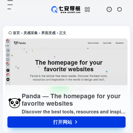
Panda — The homepage for your favorite websites
打开网站
Discover the best tools,
resources and inspiration in the
world of design and te...
首页
灵感采集
界面灵感
正文
•
•
•
Panda — The homepage for your
favorite websites
Discover the best tools, resources and inspiration in the world of design and tech.
打开网站