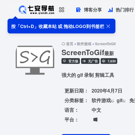
博客分享
热门排行
按「Ctrl+D」收藏本站 或 拖动LOGO到书签栏
首页
软件游戏
ScreenToGif
•
•
ScreenToGif
最新
官方版
无广告
7,630
强大的 gif 录制 剪辑工具
更新日期：
2020年4月7日
分类标签：
软件游戏
gif
免
语言：
中文
平台：