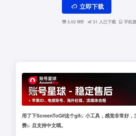
立即下载
3.02 MB
31
人已下载
手机
PHP公司收入支出记账系统 财
务记账管理系统 员工记账系统
‹
源码开源
小奈
用了下ScreenToGif这个
gif
小工具，感觉非常好，主
费
且支持中文哦。