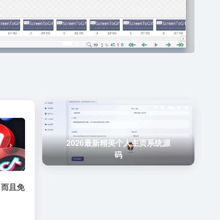
v10
2026最新精美个人主页系统源
›
码
 而且
免