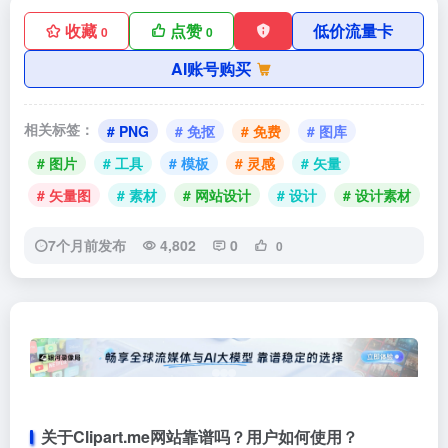
收藏
点赞
低价流量卡
0
0
AI账号购买
相关标签：
# PNG
# 免抠
# 免费
# 图库
# 图片
# 工具
# 模板
# 灵感
# 矢量
# 矢量图
# 素材
# 网站设计
# 设计
# 设计素材
7个月前发布
4,802
0
0
关于Clipart.me网站靠谱吗？用户如何使用？