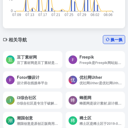
相关导航
换一换
豆丁素材网
Freepik
豆丁素材网是豆丁素材是专注免费设计素材下载的网站，涵盖行业优质精品视频模板、背景视频、PPT模板、Word模板、配乐音效、字体及各类免费素材，集各类办公设计元素于一体，下载办公设计模板就...
Freepik是Freepik网站如何使用 浏览...
Fotor懒设计
优社网Uther
设计师在线接单平台
优社网Uther是优社网Uther是一个专注于UI领域的素材资源共享平台。
i3综合社区
蜂图网
i3综合社区是专注于破解软件、破解游戏、安卓破解App下载！打造一个专业安全软件下载站、以及技术教程分享基地！
蜂图网是设计素材,设计模板,设计图片,图片素材,素材库,UI设计,免抠素材,样机模板
潮国创意
稀土区
潮国创意是原创正版商用国潮素材库
稀土区是稀土区于2019-05-30收录于洛...