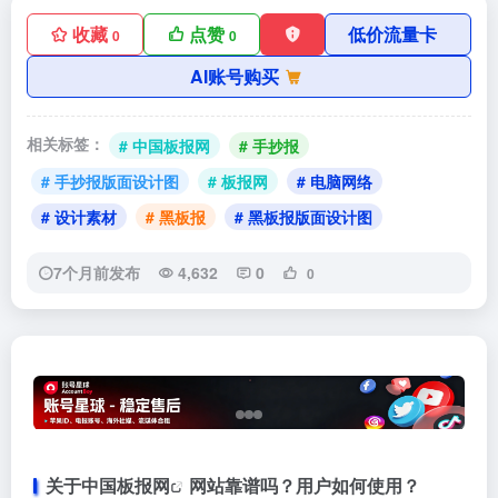
收藏
点赞
低价流量卡
0
0
AI账号购买
相关标签：
# 中国板报网
# 手抄报
# 手抄报版面设计图
# 板报网
# 电脑网络
# 设计素材
# 黑板报
# 黑板报版面设计图
7个月前发布
4,632
0
0
关于
中国板报网
网站靠谱吗？用户如何使用？