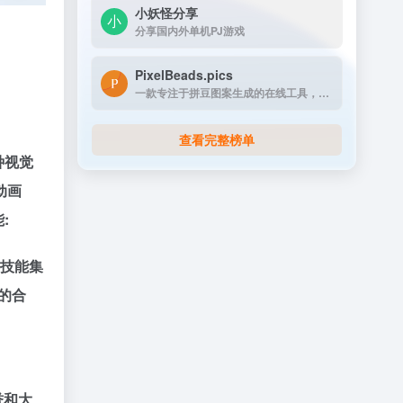
小妖怪分享
分享国内外单机PJ游戏
PixelBeads.pics
一款专注于拼豆图案生成的在线工具，用户只需上传任意照片或图片，即可一键将其像素化为可打印的拼豆图稿。
查看完整榜单
种视觉
动画
:
技能集
牌的合
誉和大