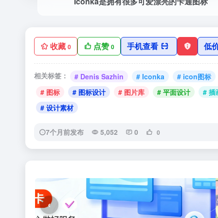
Iconka是拥有很多可爱漂亮的卡通图标
收藏
点赞
手机查看
低
0
0
相关标签：
# Denis Sazhin
# Iconka
# icon图标
# 图标
# 图标设计
# 图片库
# 平面设计
# 插
# 设计素材
7个月前发布
5,052
0
0
‹