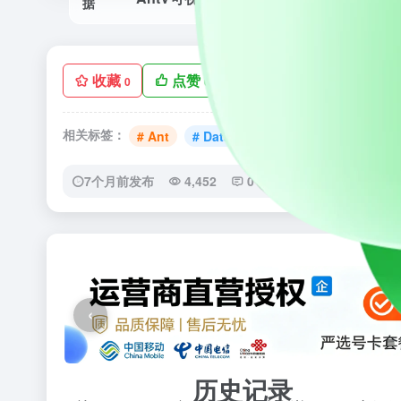
收藏
点赞
手机查看
低
0
0
相关标签：
# Ant
# Data
# UI设计
# 设计导航
7个月前发布
4,452
0
0
‹
历史记录