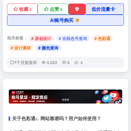
收藏
点赞
低价流量卡
0
0
AI账号购买
相关标签：
# 原创设计
# 在线色号查询
# 色彩通
# 设计素材
# 颜色查询
7个月前发布
5,022
0
0
关于
色彩通
网站靠谱吗？用户如何使用？