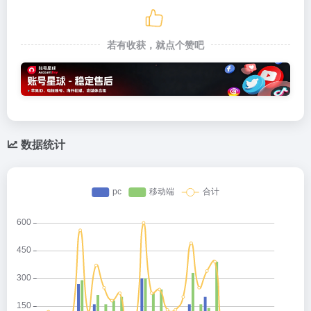
若有收获，就点个赞吧
数据统计