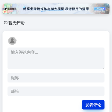
暂无评论
发表评论