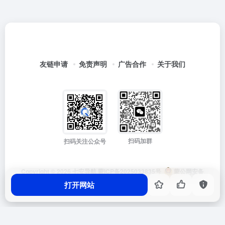
友链申请
免责声明
广告合作
关于我们
扫码加群
扫码关注公众号
Copyright © 2026
七安导航
蒙ICP备2025033835号
蒙公网安备
15012202000171号
打开网站