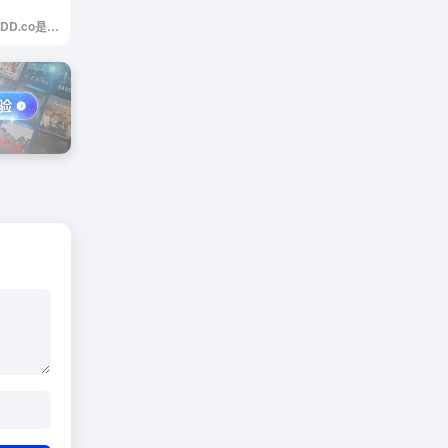
PSDDD.co是PSDDD.co是专业UI设计师的免费Photoshop PSD和Sketch App资源的广泛集合。