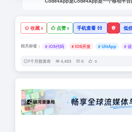
Code4App是Code4App是一个移动平台的
收藏
点赞
手机查看
低
0
0
相关标签：
# iOS代码
# IOS开发
# UI4App
# 
7个月前发布
4,453
0
0
‹