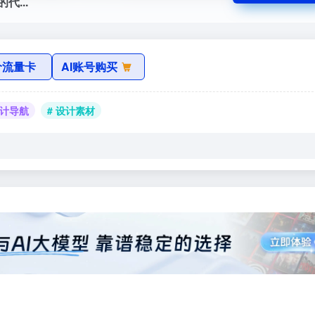
代...
价流量卡
AI账号购买
设计导航
# 设计素材