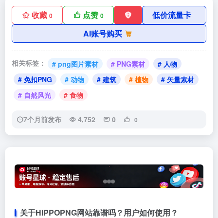
收藏
点赞
低价流量卡
0
0
AI账号购买
相关标签：
# png图片素材
# PNG素材
# 人物
# 免扣PNG
# 动物
# 建筑
# 植物
# 矢量素材
# 自然风光
# 食物
7个月前发布
4,752
0
0
关于HIPPOPNG网站靠谱吗？用户如何使用？