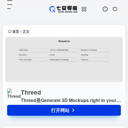
Threed
打开网站
Threed是Generate 3D Mockups
right in your Browser
首页
正文
•
Threed
Threed是Generate 3D Mockups right in your Browser
打开网站