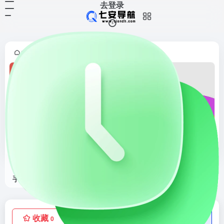
去登录
首页
正文
•
勤道快切助手
勤道快切助手是在线切图/网页制作工具
收藏
点赞
低价流量卡
0
0