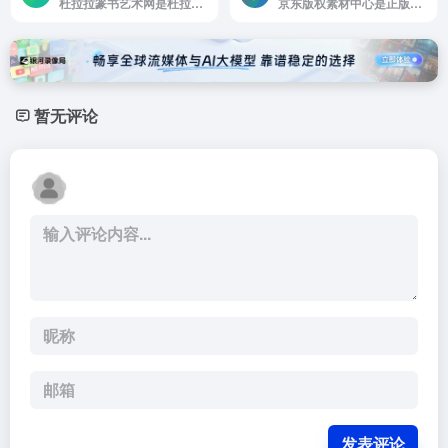
杜拉拉篆书艺术网是杜拉拉篆书艺术网主要提供篆体字转换器可以轻松的将中文转换成篆书字体,大符篆师,小篆字体,篆书字典,篆书字体,篆刻字体,篆体字查询,篆刻印章,
京东版权素材中心是正版素材交易平台
暂无评论
发表评论