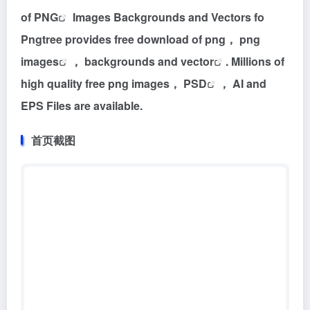
of
PNG
Images Backgrounds and Vectors fo
Pngtree provides free download of png， png
images
， backgrounds and
vector
. Millions of
high quality free png images，
PSD
， AI and
EPS Files are available.
首页截图