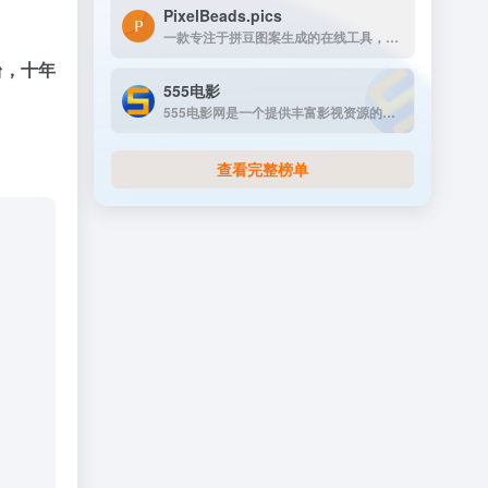
PixelBeads.pics
一款专注于拼豆图案生成的在线工具，用户只需上传任意照片或图片，即可一键将其像素化为可打印的拼豆图稿。
台，十年
555电影
555电影网是一个提供丰富影视资源的在线观看平台，致力于为用户提供高清、无广告的观影体验。该网站涵盖多种类型的影视内容，包括电影、电视剧、动漫、综艺等，满足不同观众的需求。
查看完整榜单