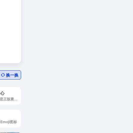
换一换
中心
京东版权素材中心是正版素材交易平台
0+Emoji图标