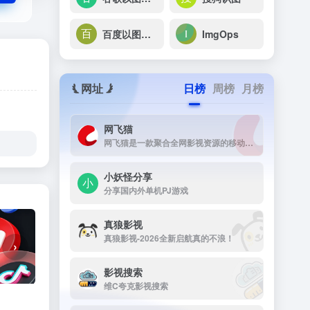
百度以图搜图
ImgOps
网址
日榜
周榜
月榜
网飞猫
网飞猫是一款聚合全网影视资源的移动端播放应用，主打免费、高画...
小妖怪分享
分享国内外单机PJ游戏
真狼影视
真狼影视-2026全新启航真的不浪！
›
影视搜索
维C夸克影视搜索