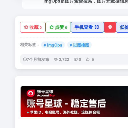
ImgOps是图片聚合搜索，图片元数据信
收藏
点赞
手机查看
低
0
0
相关标签：
# ImgOps
# 以图搜图
7个月前发布
3,722
0
0
‹