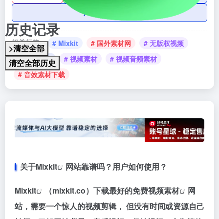
AI账号购买
历史记录
相关标签：
# Mixkit
# 国外素材网
# 无版权视频
>清空全部
# 视频下载
# 视频素材
# 视频音频素材
清空全部历史
# 音效素材下载
关于
Mixkit
网站靠谱吗？用户如何使用？
Mixkit
（mixkit.co）下载最好的免费
视频素材
网
站，需要一个惊人的视频剪辑， 但没有时间或资源自己