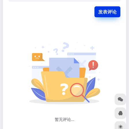
发表评论
暂无评论...