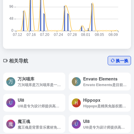
相关导航
换一换
万兴喵库
Envato Elements
万兴喵库是万兴喵库是一个海归原创视频创意素材平台，全球高端原创视频设计资源库。
Envato Elements是目前全球最大的素材库，会员制无限下载设计素材资源。
UI8
Hippopx
UI8是专为设计师提供高质量UI设计资源的网站
Hippopx是精美免版权图片素材
魔王魂
UI8
魔王魂是背景音乐素材免费下载网站
UI8是专为设计师提供高质量UI设计资源的网站