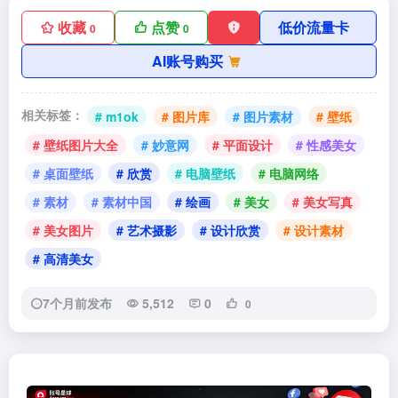
收藏
点赞
低价流量卡
0
0
AI账号购买
相关标签：
# m1ok
# 图片库
# 图片素材
# 壁纸
# 壁纸图片大全
# 妙意网
# 平面设计
# 性感美女
# 桌面壁纸
# 欣赏
# 电脑壁纸
# 电脑网络
# 素材
# 素材中国
# 绘画
# 美女
# 美女写真
# 美女图片
# 艺术摄影
# 设计欣赏
# 设计素材
# 高清美女
7个月前发布
5,512
0
0