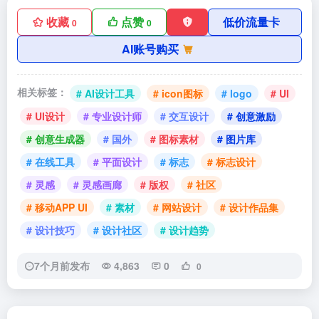
收藏
点赞
低价流量卡
0
0
AI账号购买
相关标签：
# AI设计工具
# icon图标
# logo
# UI
# UI设计
# 专业设计师
# 交互设计
# 创意激励
# 创意生成器
# 国外
# 图标素材
# 图片库
# 在线工具
# 平面设计
# 标志
# 标志设计
# 灵感
# 灵感画廊
# 版权
# 社区
# 移动APP UI
# 素材
# 网站设计
# 设计作品集
# 设计技巧
# 设计社区
# 设计趋势
7个月前发布
4,863
0
0