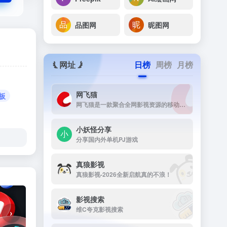
品图网
昵图网
网址
日榜
周榜
月榜
网飞猫
板
网飞猫是一款聚合全网影视资源的移动端播放应用，主打免费、高画...
小妖怪分享
分享国内外单机PJ游戏
真狼影视
真狼影视-2026全新启航真的不浪！
影视搜索
维C夸克影视搜索
›