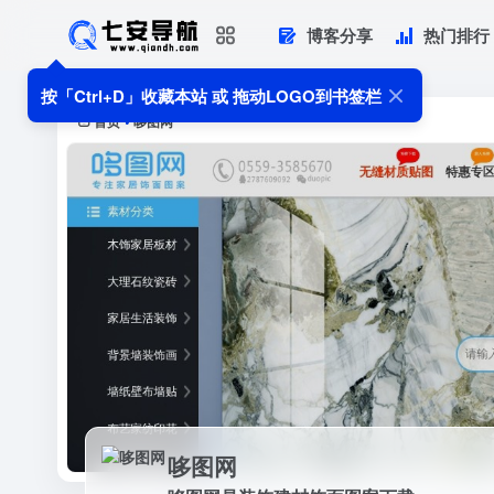
博客分享
热门排行
哆图网
哆图网是装饰建材饰面图案下载
按「Ctrl+D」收藏本站 或 拖动LOGO到书签栏
首页
哆图网
•
哆图网