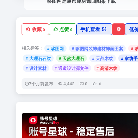
哆图网是装饰建材饰面图案下载
收藏
点赞
手机查看
低
0
0
相关标签：
# 哆图网
# 哆图网装饰建材饰面图案
#
# 大理石石纹
# 天然大理石
# 天然木纹
# 家纺
# 设计素材
# 通道设计源文件
# 高清木纹
7个月前发布
4,442
0
0
‹