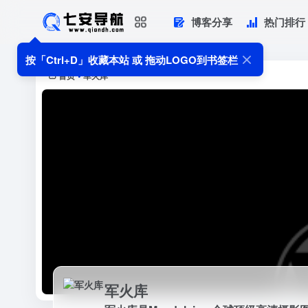
博客分享
热门排行
军火库
军火库是Magdeleine-全球顶级高清摄
按「Ctrl+D」收藏本站 或 拖动LOGO到书签栏
首页
军火库
•
军火库