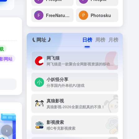
FreeNatureStock
Photosku
网址
日榜
周榜
月榜
下载
网飞猫
e摄影网站
网飞猫是一款聚合全网影视资源的移动端播放应用，主打免费、高画...
小妖怪分享
分享国内外单机PJ游戏
真狼影视
真狼影视-2026全新启航真的不浪！
影视搜索
维C夸克影视搜索
›