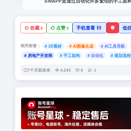
SWAPP是通过自动化许多繁琐的手工架
收藏
点赞
手机查看
低
0
0
相关标签：
# 3D素材
# AI图像生成
# AI工具导航
# 房地产开发商
# 手工架构
# 自动化
# 规划流程
7个月前发布
4,243
0
0
‹