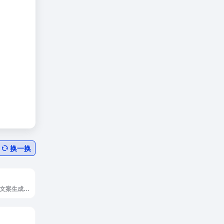
换一换
智元兔AI是稳定的文案生成与AI设计服务！