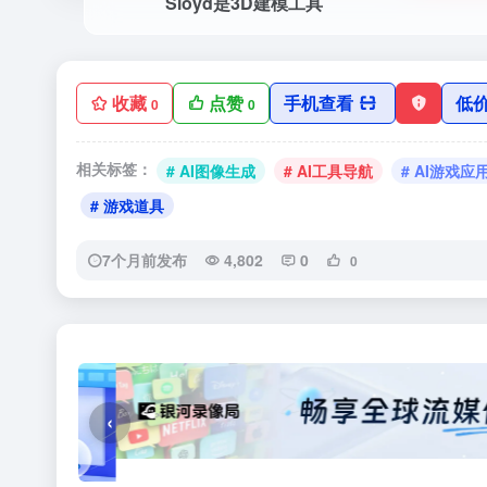
Sloyd是3D建模工具
收藏
点赞
手机查看
低
0
0
相关标签：
# AI图像生成
# AI工具导航
# AI游戏应
# 游戏道具
7个月前发布
4,802
0
0
‹