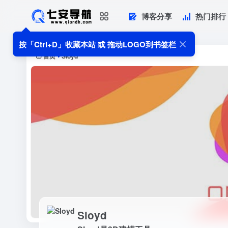
博客分享
热门排行
Sloyd
Sloyd是3D建模工具
按「Ctrl+D」收藏本站 或 拖动LOGO到书签栏
首页
Sloyd
•
Sloyd