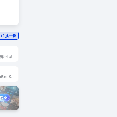
换一换
I图片生成
涂小鲸是沿用了MJ和SD绘画，对接各大AI国内模型