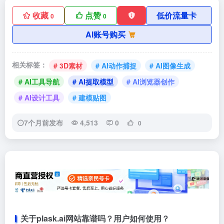
收藏
点赞
低价流量卡
0
0
AI账号购买
相关标签：
# 3D素材
# AI动作捕捉
# AI图像生成
# AI工具导航
# AI提取模型
# AI浏览器创作
# AI设计工具
# 建模贴图
7个月前发布
4,513
0
0
关于plask.ai网站靠谱吗？用户如何使用？