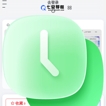
去登录
首页
素材资源
PPT资源
正文
•
•
•
OfficePLUS
OfficePLUS，微软Office官方在线模板网站！
收藏
点赞
低价流量卡
0
0