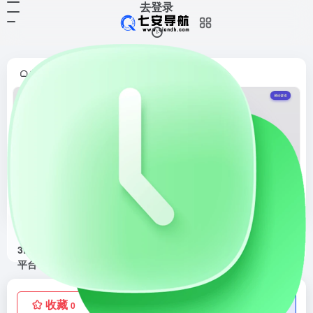
去登录
首页
正文
•
造物云在线3D设计平台
造物云在线3D设计平台是零基础十秒做出大师级产品效果
收藏
点赞
低价流量卡
0
0