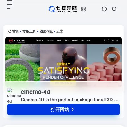
cinema-4d
打开网站
Cinema 4D is the perfect
package for all 3D artists who
want to achieve breathta...
首页
常用工具
图形创意
正文
•
•
•
cinema-4d
Cinema 4D is the perfect package for all 3D artists who want to achieve breathtaking results fast and hassle-free.
打开网站