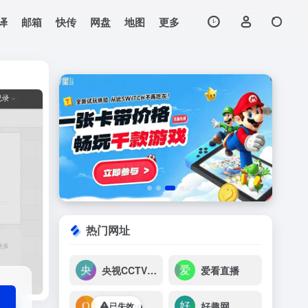
译
邮箱
快传
网盘
地图
更多
打开网站
热门网址
央视CCTV节目
爱看直播
OneStop Radio
好趣网
已失效