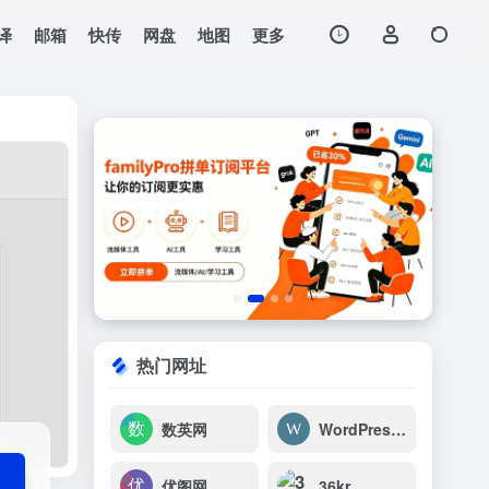
译
邮箱
快传
网盘
地图
更多
打开网站
热门网址
数英网
WordPress大学
优阁网
36kr