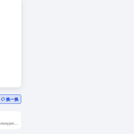
换一换
Simple design, prototyping and collaboration