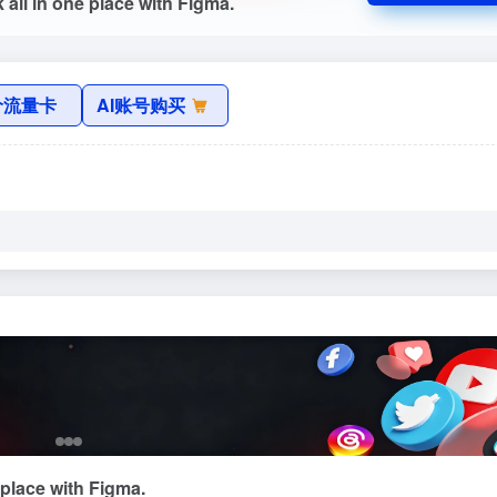
all in one place with Figma.
价流量卡
AI账号购买
 place with Figma.