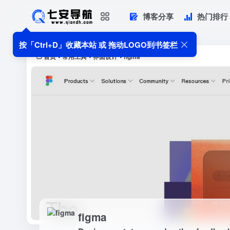
博客分享
热门排行
figma
Design, prototype, and gather feedb
按「Ctrl+D」收藏本站 或 拖动LOGO到书签栏
首页
常用工具
界面设计
figma
•
•
•
figma