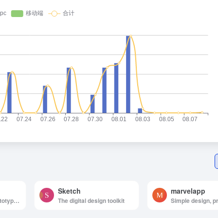
Sketch
marvelapp
Powerful design prototyping tools
The digital design toolkit