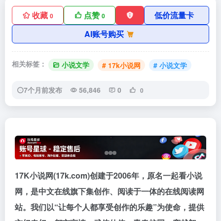
收藏
点赞
低价流量卡
0
0
AI账号购买
相关标签：
小说文学
# 17k小说网
# 小说文学
7个月前发布
56,846
0
0
17K小说网(17k.com)创建于2006年，原名一起看小说
网，是中文在线旗下集创作、阅读于一体的在线阅读网
站。我们以“让每个人都享受创作的乐趣”为使命，提供