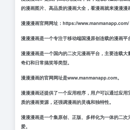
的漫画图片、高品质的漫画大全，看漫画就来
漫漫漫
漫漫漫画官网网址：https://www.manmanapp.com/
漫漫漫画是一个专注于移动端国漫原创连载的漫画平
漫漫漫画是一个国内的二次元漫画平台，主要连载大
奇幻和日常搞笑等类型。
漫漫漫画的官网网址是www.manmanapp.com。
漫漫漫画还提供了一个应用程序，用户可以通过应用
质的漫画资源，还强调漫画的灵魂和独特性。
漫漫漫画是一个集原创、正版、多样化为一体的二次
爱。