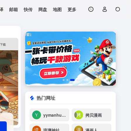
译
邮箱
快传
网盘
地图
更多
打开网站
热门网址
yymanhua（YY漫画）
拷贝漫画
琉璃神社
漫画人