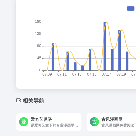
相关导航
爱奇艺叭嗒
古风漫画网
是爱奇艺旗下的专业漫画平台，依托爱奇艺的强大资源，为用户提供丰富的漫画内容与优质的阅读体验