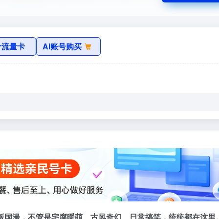
价流量卡
AI账号购买
版国漫，不管是宅腐暖萌、古风奇幻、日常搞笑，统统都在这里