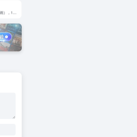
动漫啦（原盒子漫画），10年经典漫画站点，全新改版归来，无广告的清新漫画站点，依旧为您提供最新最全的漫画。