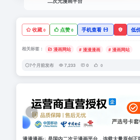
二次元漫画平台
收藏
点赞
手机查看
低
0
0
相关标签：
漫画网站
# 漫漫漫画
# 漫画网站
7个月前发布
7,233
0
0
‹
漫漫漫画
是国内二次元漫画平台，连载大量原创正