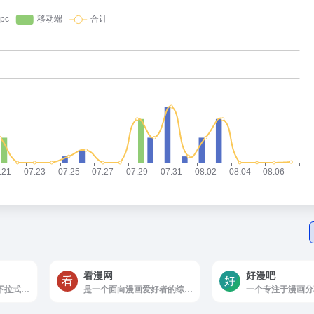
看漫网
好漫吧
古风漫画网免费阅读下拉式漫画阅读网站
是一个面向漫画爱好者的综合性漫画阅读平台，以丰富的漫画资源和便捷的阅读服务吸引着大量用户，在漫画领域占据一定的市场份额