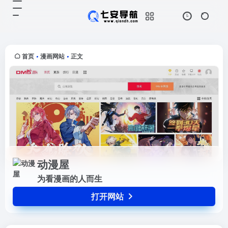
动漫屋
打开网站
为看漫画的人而生
首页
漫画网站
正文
•
•
动漫屋
为看漫画的人而生
打开网站