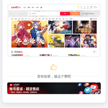
若有收获，就点个赞吧