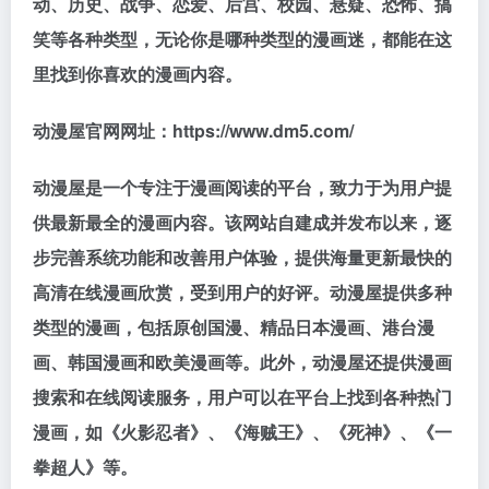
动、历史、战争、恋爱、后宫、校园、悬疑、恐怖、搞
笑等各种类型，无论你是哪种类型的漫画迷，都能在这
里找到你喜欢的漫画内容。
动漫屋官网网址：https://www.dm5.com/
动漫屋是一个专注于漫画阅读的平台，致力于为用户提
供最新最全的漫画内容。该网站自建成并发布以来，逐
步完善系统功能和改善用户体验，提供海量更新最快的
高清在线漫画欣赏，受到用户的好评。动漫屋提供多种
类型的漫画，包括原创国漫、精品日本漫画、港台漫
画、韩国漫画和欧美漫画等。此外，动漫屋还提供漫画
搜索和在线阅读服务，用户可以在平台上找到各种热门
漫画，如《火影忍者》、《海贼王》、《死神》、《一
拳超人》等。