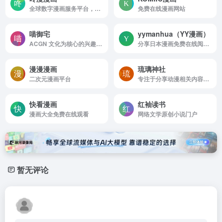
全球数字漫画服务平台，咚漫提供每日更新超过200个高清正版免费漫画，立志于为用户提供独家优质原创漫画，成为更适合二次元用户的漫画内容平台。
免费在线漫画网站
喵御宅
yymanhua（YY漫画）
ACGN 文化为核心的兴趣社区
分享日本漫画免费在线阅读的网址，在线漫画阅读第一站
漫漫漫画
琉璃神社
二次元漫画平台
专注于分享动漫相关内容的网站，提供最新的动漫资讯、漫画推荐和游戏信息
快看漫画
红袖读书
漫画大全免费在线观看
网络文学原创小说门户
暂无评论