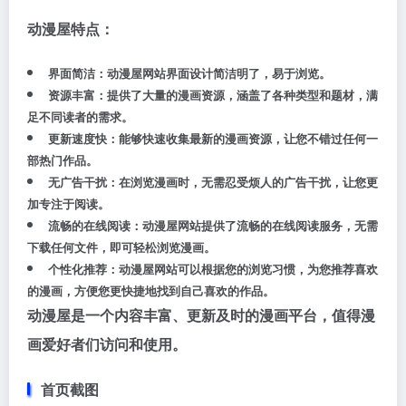
动漫屋特点：
界面简洁：动漫屋网站界面设计简洁明了，易于浏览。
资源丰富：提供了大量的漫画资源，涵盖了各种类型和题材，满
足不同读者的需求。
更新速度快：能够快速收集最新的漫画资源，让您不错过任何一
部热门作品。
无广告干扰：在浏览漫画时，无需忍受烦人的广告干扰，让您更
加专注于阅读。
流畅的在线阅读：动漫屋网站提供了流畅的在线阅读服务，无需
下载任何文件，即可轻松浏览漫画。
个性化推荐：动漫屋网站可以根据您的浏览习惯，为您推荐喜欢
的漫画，方便您更快捷地找到自己喜欢的作品。
动漫屋是一个内容丰富、更新及时的漫画平台，值得漫
画爱好者们访问和使用。
首页截图