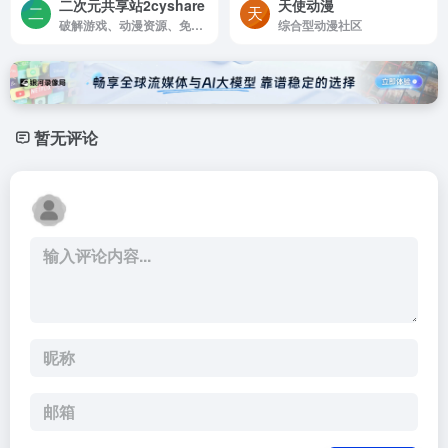
二次元共享站2cyshare
天使动漫
破解游戏、动漫资源、免费小说，分享快乐尽在二次元共享站2cyshare
综合型动漫社区
暂无评论