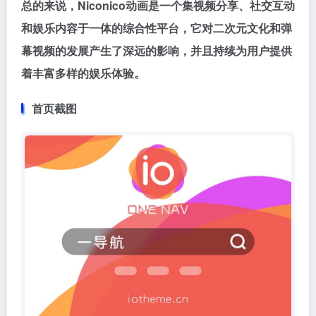
总的来说，Niconico动画是一个集视频分享、社交互动
和娱乐内容于一体的综合性平台，它对二次元文化和弹
幕视频的发展产生了深远的影响，并且持续为用户提供
着丰富多样的娱乐体验。
首页截图