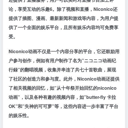
论，享受互动的乐趣6。除了视频和直播，Niconico还
提供了插图、漫画、最新新闻和游戏等内容，为用户提
供了一个全面的娱乐平台，且所有娱乐内容均可免费享
受。
Niconico动画不仅是一个内容分享的平台，它还鼓励用
户参与创作，例如有用户制作了名为”ニコニコ动画纪
行録”的翻唱视频，收集并串连了共七十首歌曲，展现
了社区的创造力和参与度。此外，Niconico动画还提供
了相关视频的回忆，如”从十年祭开始回忆的niconico
动画”，以及各种有趣的视频内容，如”butter-fly 卡拉
OK”和”失神的可可萝”等，这些内容进一步丰富了平台
的娱乐性。