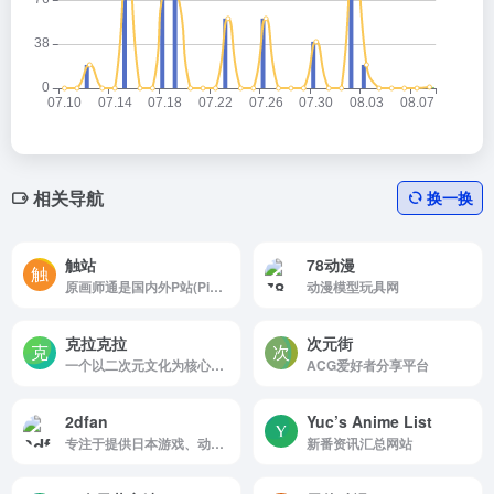
相关导航
换一换
触站
78动漫
原画师通是国内外P站(Pixiv)画师作品分享、投稿发布及学习交流网站
动漫模型玩具网
克拉克拉
次元街
一个以二次元文化为核心，集声优直播、虚拟偶像互动、社交互动等功能于一体的综合性平台
ACG爱好者分享平台
2dfan
Yuc’s Anime List
专注于提供日本游戏、动漫相关内容的门户站点
新番资讯汇总网站