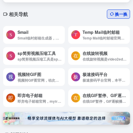
相关导航
换一换
Smail
Temp Mail临时邮箱
Smail临时邮箱生成器，免费一次性邮箱服务，24小时有效期，无需注册即可使用。
Temp Mail临时邮箱官网，10分钟的电子信箱，临时邮箱，保护私隐，避免收到垃圾邮件的最佳方案！
sp简剪视频压缩工具
在线旋转视频
sp简剪视频压缩工具是sp简剪是提供视频在线无损压缩，支持avi压缩，flv压缩，m4v压缩，mkv压缩，mov压缩，mp4压缩，wmv压缩，3gp压缩等多种格式压缩且支持为视频添加伴奏，修改背景音乐，裁剪尺寸，无...
在线旋转视频是video2edit在线旋转视频工具.在这里，您可以向左或向右旋转视频，翻转视频文件以及水平或垂直镜像视频剪辑。
视频转GIF图
极速接码平台
视频转GIF图官网，动次是科握旗下一款在线视频转GIF免费工具。它是为新媒体运营定制的动图制作软件，提供三种GIF尺寸选择，分别对应微信公众号贴图最佳尺寸，微博配图最佳大小和微信表情包制作。动次支持手机浏览器制作视频动图，生成适合微信，微博发布的GIF图片大小。您也可以用小视频制作表情包，并直接将GIF导出保存在手机。
极速接码平台官网，本平台可以在线接收短信，接收短信验证码，+86接码，+86 接码平台，比国外类似短信验证码接收更快捷。超级云短 信-真正免费的在线云短信接码平台，服务中国，美国，欧洲，加拿大等128个国家 | Receive SMS。 在线短信接收平台，免费验证码接收 平台，虚拟手机号接收短信app，哪个短信平台比较好，代收手机短信验证码，云短信，云短信验证码，云短信 中国， 云短信接收，云短信美国，云短信接码，接码平台，接码平台2021，云短信2021，接码 软件，接码平台推荐，接码号，接码短信平台，接码邮箱，云短信平台，云短信发送，云短信香港，云短信中国号码，Cloud SMS，SMS，Online message，短信验证接收，在线短信接收，sms_receive，短信接收，超 级云短信，短信验证码接收， 接码，接码平台，在线接码，虚拟手机号码 接收短信，国外短信接收平台，手机短信验证码，手机验证码平台，接 码平台，短信验证码，验证码平台，云验证码平台，短信验证码是多少，手机短信验证码接收系统，验证码短信平台，虚拟手机号验证码平台，手机收不到验证码，手机验证码接收软件，免费的临时手机号软件，手机获取验证码收费吗，虚拟手机验证码生成器，免费的临时手机号软件，网站验证码短信平台，接收手机验证码平台，发短信最便宜，手机收验证码服务，网站注册手机验证码，接码，接码平台，在线接码
即弃电子邮箱
在线GIF暂停、GIF逐帧播放、GIF动态图片分解工具、GIF转成帧
即弃电子邮箱官网，mytrashmailer，com使用我们的免费即弃电子邮箱服务，无须设立一个电子邮箱账户就可接收邮件。
在线GIF暂停，GIF逐帧播放，GIF动态图片分解工具，GIF转成帧官网，GIF在线拆解，GIF转成帧，GIF帧截图，GIF慢放，动态图在线播放，暂停，逐帧播放，动态图片分解，动态图拆解，在线GIF分解工具