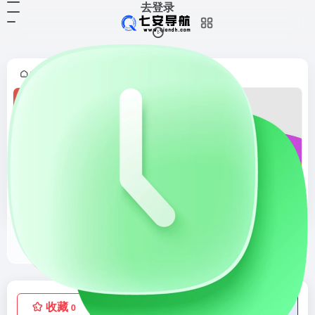
去登录
首页
临时邮箱
正文
•
•
Mail.td
Mail，td官网，一次性电子邮件是一种免费的电子邮件服务，您可以通过它接收电子邮件。 也称为：tempmail，10minutemail，10minmail，一次性邮件，匿名邮箱，假邮件生成器，可丢弃邮箱，临时电子邮箱，公共邮箱，保护您的个人邮件免受垃圾邮件侵害。
收藏
点赞
低价流量卡
0
0