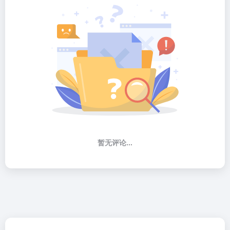
暂无评论...