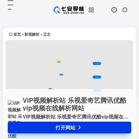
VIP视频解析站 乐视爱奇艺腾讯优酷vip视频在线解析网站
打开网站
VIP视频解析站 乐视爱奇艺腾讯优酷
vip视频在线解析网站官网，VIP视
频解析站：提供优酷VIP解析，爱奇
首页
影视解析
正文
•
•
艺VIP解析，腾讯VIP解析，乐视
VIP解析，芒果VI...
VIP视频解析站 乐视爱奇艺腾讯优酷
vip视频在线解析网站
VIP视频解析站 乐视爱奇艺腾讯优酷vip视频在线解析网站官网，VIP视频解析站：提供优酷VIP解析，爱奇艺VIP解析，腾讯VIP解析，乐视VIP解析，芒果VIP解析等解析服务，小人物做的小网站，只是为了我的朋友们，希望访问本网站的人都是我的朋友，，，
打开网站