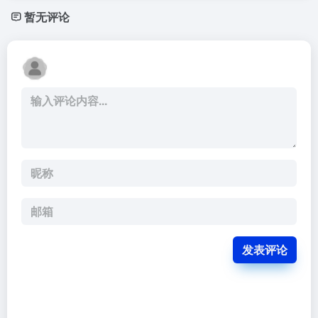
暂无评论
发表评论