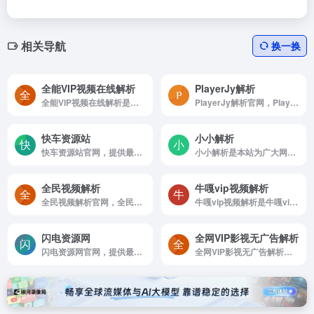
相关导航
换一换
全能VIP视频在线解析
PlayerJy解析
全能VIP视频在线解析是解析服务，让你省去购买视频VIP费用
PlayerJy解析官网，PlayerJy解析免费在线解析，JyyPlayer播放器，全网VIP影视解析，爱奇艺解析，腾讯视频解析，优酷解析，芒果TV解析，乐视视频解析，搜狐视频解析，bilibili哔哩哔哩解析，B站解析，解析畅享全网免费电影。
快车资源站
小小解析
快车资源站官网，提供最新最快的视频分享数据
小小解析是本站为广大网友提供优腾讯vip解析,爱奇艺vip解析,优酷vip解析,芒果vip解析,乐视vip解析等解析服务，所有接口皆来自网络，只做学习测试使用！
全民视频解析
牛嘎vip视频解析
全民视频解析官网，全民视频解析为广大网友提供优酷VIP解析，爱奇艺VIP解析，腾讯VIP解析，乐视VIP解析，芒果VIP解析等解析，欢迎大家收藏本站，并将它介绍给您的朋友!
牛嘎vip视频解析是牛嘎vip视频解析网提供最专业的vip会员视频解析，具体包括有：vip电影和vip电视剧免费看、全民解析VIP视频免费看、在线解析、vip视频解析、优酷vip解析、爱奇艺vip解析、腾讯vip解...
闪电资源网
全网VIP影视无广告解析
闪电资源网官网，提供最新最快的视频分享数据
全网VIP影视无广告解析官网，萝卜影视免费为大家提供最新最全的免费电影，电视剧，综艺，动漫无广告在线云点播，以及电视直播热剧快播，高清电影在线播放