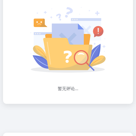
暂无评论...