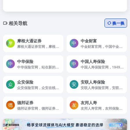
相关导航
换一换
摩根大通证券
中金财富
摩根大通证券官网，摩根大通证券（中国）有限公司成立于2019年，由全球领先的金融服务机构摩根大通控股，随着中国金融市场持续发展以及客户的需求不断变化，摩根大通证券（中国）有限公司的建立将进一步加强摩根大通在岸业务平台和能力
中金财富官网，中国中金财富证券有限公司（中金财富）是中国国际金融股份有限公司（中金公司，601995，SH，3908，HK）的全资子公司。作为中金公司财富管理业务平台，中金财富凭借国际水准的产品与解决方案，专业的投资顾问团队，敏捷创新的金融科技平台，始终坚持以客户为中心，立足买方视角，为客户提供服务人生目标的投资解决方案。
中华保险
中国人寿保险
中华保险官网，站在新的历史起点，中华保险将以“创新，协调，绿色，开放，共享”五大发展理念为指引，积极适应经济新常态，敏锐把握发展新机遇，科学谋划“十三五”战略规划，深入推进“339”发展战略，构建财险，寿险，资管三轮驱动的业务格局
中国人寿保险官网，1949年10月经中央政府批准组建，是国内最早经营保险业务的企业之一，肩负中国寿险业探索者和开拓者的重任。
众安保险
安联人寿保险
众安保险官网，众安在线财产保险股份有限公司，2013年11月6日揭牌，由蚂蚁金服，腾讯，中国平安等知名企业发起成立。作为全球较早的互联网保险公司，众安也是一家以技术创新带动金融发展的金融科技公司。
安联人寿保险官网，安联人寿保险有限公司（简称：安联人寿）总部位于上海，1999年正式开业，是中国首家由合资转外资独资的人寿保险公司。
德邦证券
友邦人寿
德邦证券官网，德邦证券股份有限公司成立于2003年5月，2015年完成股份制改造，是一家高成长性综合性证券公司，旗下拥有德邦基金，德邦资管，中州期货，德邦星睿，德邦星盛等子公司。
友邦人寿官网，友邦保险是专注于亚洲的独立上市人寿保险集团，覆盖18个市场。友邦保险今日的业务成就可追溯至1919年逾一个世纪前于上海的发源地。