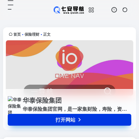
华泰保险集团
打开网站
华泰保险集团官网，是一家集财险，
寿险，资产管理，基金管理于一体的
综合性金融保险集团，前身是1996
首页
保险理财
正文
•
•
年成立的华泰财产保险股份有限公
司，总部设在北京。
华泰保险集团
华泰保险集团官网，是一家集财险，寿险，资产管理，基金管理于一体的综合性金融保险集团，前身是1996年成立的华泰财产保险股份有限公司，总部设在北京。
打开网站