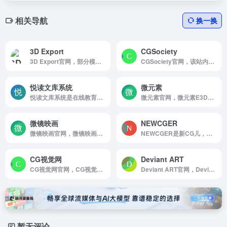
相关导航
换一换
3D Export
CGSociety
3D Export官网，部分模型免费的下载网站，不但有普通的三维下载模型，还有3D打印的下载模型。
CGSociety官网，该站内容涵盖CG设计的所有领域：前期，后期，硬件，设计，2D，3D等等。cgsociety的一大特色就是会举办很多专业性比赛，其奖金也非常丰厚！除了这些，该网站最有用的部分就是论坛部分→CGTalk。这也是目前使用人数最多的 CG 类论坛之一，十分适合询问，建议，收获反馈，艺术家也可以通过浏览大家的问题来收获灵感。
悦读文库系统
微元素
悦读文库系统是在线教育平台是集软件开发.....
微元素官网，微元素E3D是中国卓越的游戏资源，美术，技术互动网站，提供最全面的游戏资源，手机游戏资源，网页游戏资源，原画，插画，Unity技术，UI，特效，动画等 大量不断更新的优质资源，是游戏开发者CG爱好者首选。
微镜映画
NEWCGER
微镜映画官网，微镜映画致力于为广大影视后期设计师打造相互交流，提供免费AE模板，AE教程，AE工程文件，MAYA教程，各种后期软件，摄影教程等各要素素材下载
NEWCGER是新CG儿，AE模板视频素材
CG视觉网
Deviant ART
CG视觉网官网，CG视觉网，专注于视频后期资源素材提供下载，全一站素材免费下载，C4D教程，AE模板，Cinema 4D，中文教程，实拍素材，特效合成，Adobe CC，maya预设，插件下载，包装视频，后期制作
Deviant ART官网，Deviant ART是一个展示与分享各类艺术创作的大型国际性社区网站，不管是二维作品，三维作品还是CG作品在这里统统能找到。是内容最庞大，也是最大众化的网站，被誉为世界三大CG网站之一。
暂无评论