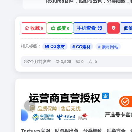
收藏
点赞
手机查看
低
0
0
相关标签：
CG素材
# CG素材
# 素材网站
7个月前发布
3,528
0
0
‹
Textures官网，贴图很出色，分类细致，种类齐