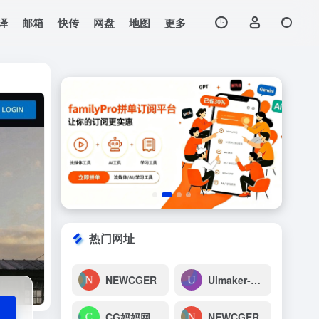
译
邮箱
快传
网盘
地图
更多
打开网站
热门网址
NEWCGER
Uimaker-专注于UI设计
CG妈妈网-高清实拍视频_轻轻一搜，素材到手
NEWCGER