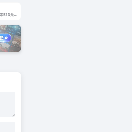
微元素官网，微元素E3D是中国卓越的游戏资源，美术，技术互动网站，提供最全面的游戏资源，手机游戏资源，网页游戏资源，原画，插画，Unity技术，UI，特效，动画等 大量不断更新的优质资源，是游戏开发者CG爱好者首选。