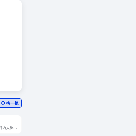
换一换
Artstation官网，行内人称其为A站。在这里所有人都能创建自己的页面，并且分享自己的作品，形式可以是图片，视频，以及八猴演示文件。