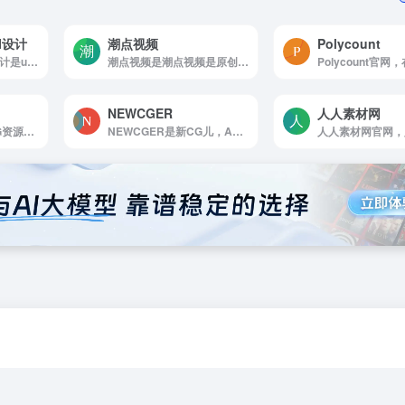
UI设计
潮点视频
Polycount
Uimaker-专注于UI设计是uimaker致力于UI设计15年,为UI设计师提供UI设计灵感，UI设计教程，免费UI设计素材下载等服务内容，同时提供后台管理系统界面和后台管理系统html模板的学习和下载，是具有一定影响...
潮点视频是潮点视频是原创无水印视频素材交易平台，包含AE/PR视频模板、航拍/实拍视频素材等，是企业值得信赖的可商用视频素材网站。
NEWCGER
人人素材网
iiiDea，CN官网，CG资源网 - 爱创意-爱学习-爱分享(iiidea，cn)专注CG资源素材分享!提供了3DMax教程，3D贴图材质，3D模型，Blender，视频素材，Maya插件，AE模板，UNITY，虚幻UE4资源等一站式服务，让每一个人能在步入社会或正在工作中的你增加知识，当然也希望大家能用好CG资源，学好三维软件，
NEWCGER是新CG儿，AE模板视频素材