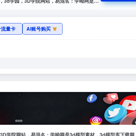
学哟网官网，学哟模型网，原3D学苑网站，3d学园，3D学院网站，易混名：学呦网是3d模型素材，3d模型库下载网，中国3D设计师联盟。学哟模型网为3dmax设计师提供免费3dmax模型下载，室内设计模型下载，展览模型下载，建筑模型，人物角色，cg模型网支持包括：3dmax，fbx，dae，obj，stl等格式的3d模型库3dmax模型免费下...
价流量卡
AI账号购买
3D学院网站，易混名：学呦网是3d模型素材，3d模型库下载网