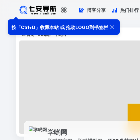
博客分享
热门排行
学哟网
学哟网官网，学哟模型网，原3D学苑网
按「Ctrl+D」收藏本站 或 拖动LOGO到书签栏
盟。学哟模型网为3dmax设计师...
首页
CG素材
学哟网
•
•
学哟网