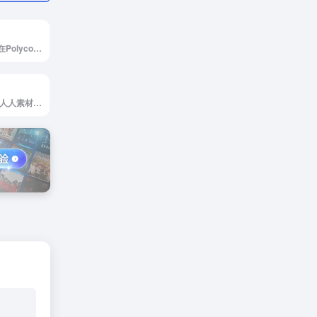
Polycount官网，在Polycount网站里，游戏类的作品相对偏多，同时也是动画，游戏艺术家们汲取灵感的网站。站内有很多作品都有作者的制作过程和创作经验分享。此外，还有很多行业相关内容，比如招聘信息，各种CG挑战赛，最新资讯等。
人人素材网官网，人人素材网一直致力于CG行业的发展以及爱好者的期盼，是国内最专业的CG素材与教程分享网站。人人素材网基于会员的热情，专注于CG素材与教程的资源下载，其内容涵盖了CG教程，AE模板，平面素材，游戏素材，视频素材，3D模型，软件插件，书籍杂志等资源分享，让任何一个CG行业工作者以及爱好者都能轻松找到自己想要的CG素材与教程！