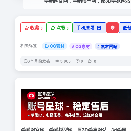
收藏
点赞
手机查看
低
0
0
相关标签：
CG素材
# CG素材
# 素材网站
6个月前发布
3,905
0
0
‹
学哟网官网，学哟模型网，原3D学苑网站，3d学园，