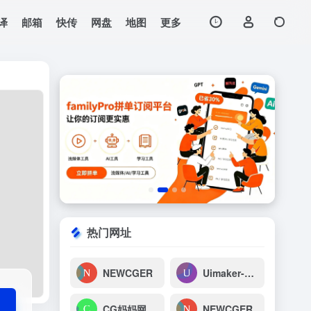
译
邮箱
快传
网盘
地图
更多
打开网站
，中国3D设计师联
热门网址
NEWCGER
Uimaker-专注于UI设计
CG妈妈网-高清实拍视频_轻轻一搜，素材到手
NEWCGER