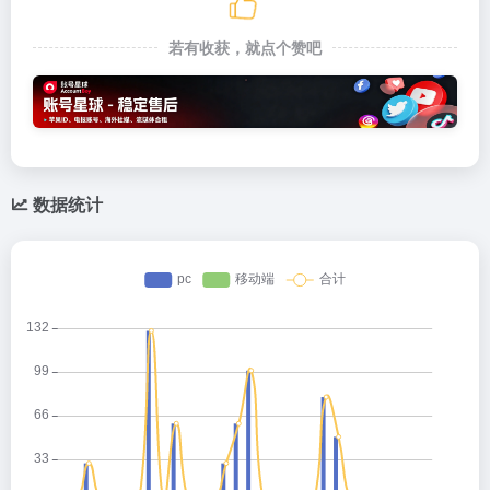
若有收获，就点个赞吧
数据统计