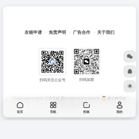
友链申请
免责声明
广告合作
关于我们
扫码加群
扫码关注公众号
Copyright © 2026
七安导航
蒙ICP备2025033835号
蒙公网安备
15012202000171号
首页
导航
投稿
我的