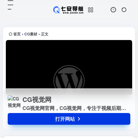
CG视觉网
打开网站
CG视觉网官网，CG视觉网，专注于
视频后期资源素材提供下载，全一站
素材免费下载，C4D教程，AE模
首页
CG素材
正文
•
•
板，Cinema 4D，中文教程，实拍
素材，特效合成，Adob...
CG视觉网
CG视觉网官网，CG视觉网，专注于视频后期资源素材提供下载，全一站素材免费下载，C4D教程，AE模板，Cinema 4D，中文教程，实拍素材，特效合成，Adobe CC，maya预设，插件下载，包装视频，后期制作
打开网站