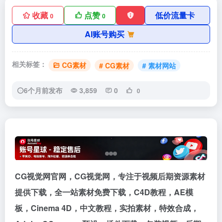
收藏
点赞
低价流量卡
0
0
AI账号购买
相关标签：
CG素材
# CG素材
# 素材网站
6个月前发布
3,859
0
0
CG视觉网官网，CG视觉网，专注于视频后期资源素材
提供下载，全一站素材免费下载，C4D教程，AE模
板，Cinema 4D，中文教程，实拍素材，特效合成，